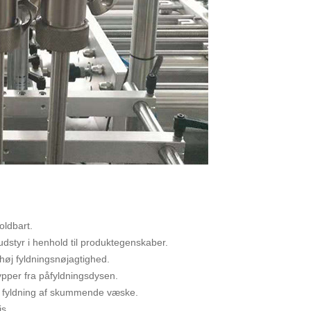
holdbart.
audstyr i henhold til produktegenskaber.
høj fyldningsnøjagtighed.
ypper fra påfyldningsdysen.
il fyldning af skummende væske.
is.