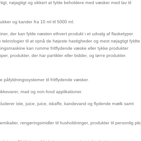
tigt, nøjagtigt og sikkert at fylde beholdere med væsker med lav til
rukker og kander fra 10 ml til 5000 ml.
er, der kan fylde næsten ethvert produkt i et udvalg af flasketyper.
eknologier til at opnå de højeste hastigheder og mest nøjagtigt fyldte
ningsmaskine kan rumme fritflydende væske eller tykke produkter.
er, produkter, der har partikler eller bidder, og tørre produkter.
 påfyldningssystemer til fritflydende væsker.
drikkevarer, mad og non-food applikationer.
luderer iste, juice, juice, iskaffe, kandevand og flydende mælk samt
ikalier, rengøringsmidler til husholdninger, produkter til personlig ple