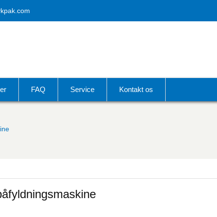
vkpak.com
er
FAQ
Service
Kontakt os
ine
 påfyldningsmaskine