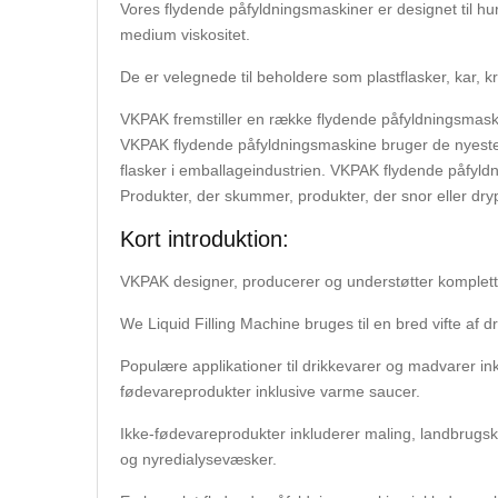
Vores flydende påfyldningsmaskiner er designet til hur
medium viskositet.
De er velegnede til beholdere som plastflasker, kar, k
VKPAK fremstiller en række flydende påfyldningsmaskin
VKPAK flydende påfyldningsmaskine bruger de nyeste t
flasker i emballageindustrien. VKPAK flydende påfyld
Produkter, der skummer, produkter, der snor eller drypp
Kort introduktion:
VKPAK designer, producerer og understøtter komplette
We Liquid Filling Machine bruges til en bred vifte af 
Populære applikationer til drikkevarer og madvarer ink
fødevareprodukter inklusive varme saucer.
Ikke-fødevareprodukter inkluderer maling, landbrugskem
og nyredialysevæsker.