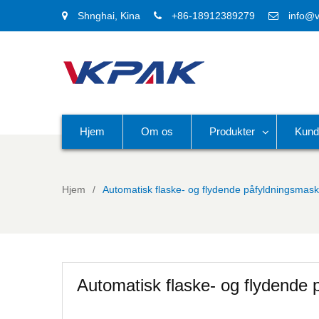
Shnghai, Kina
+86-18912389279
info@
Hjem
Om os
Produkter
Kund
Hjem
Automatisk flaske- og flydende påfyldningsmask
Automatisk flaske- og flydende